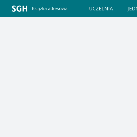
UCZELNIA
JED
Książka adresowa