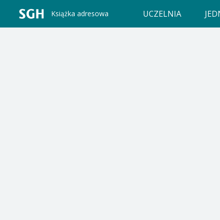
UCZELNIA
JED
Książka adresowa