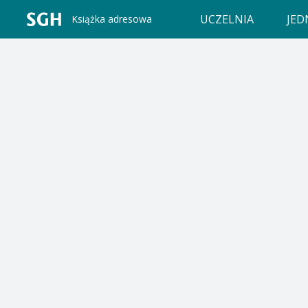
UCZELNIA
JED
Książka adresowa